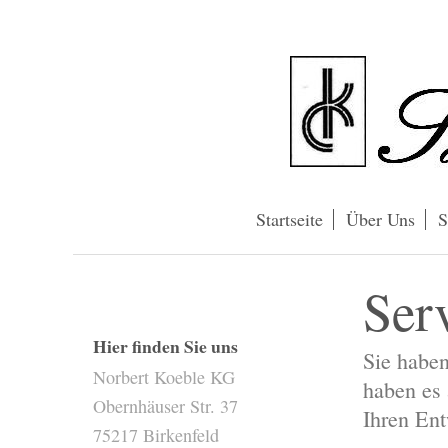
Startseite
Über Uns
S
Ser
Hier finden Sie uns
Sie habe
Norbert Koeble KG
haben es 
Obernhäuser Str. 37
Ihren Ent
75217 Birkenfeld
rbert