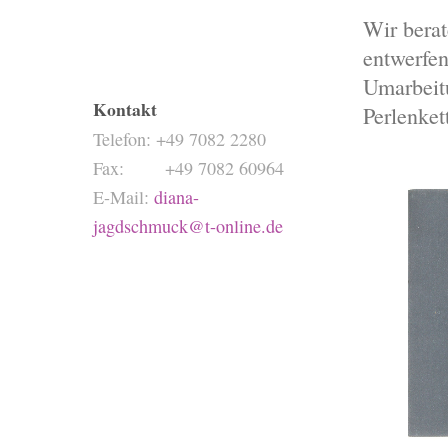
Koeble KG
Wir bera
Obernhäuser Str. 37
entwerfen
75217 Birkenfeld
Umarbeit
Kontakt
Perlenket
Telefon: +49 7082 2280
Fax: +49 7082 60964
E-Mail:
diana-
jagdschmuck@t-online.de