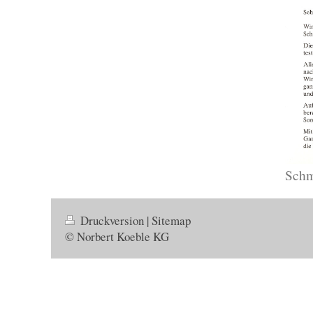
Schm
Druckversion
|
Sitemap
© Norbert Koeble KG